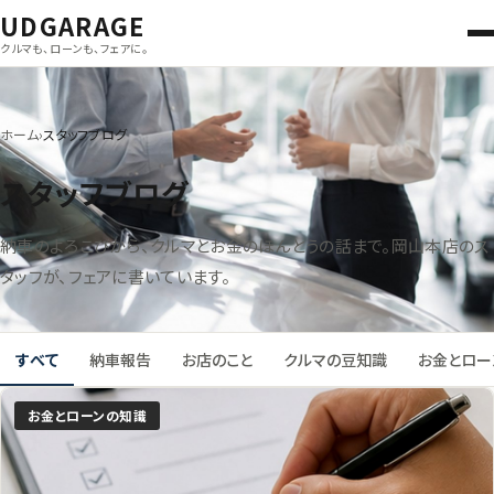
UDGARAGE
クルマも、ローンも、フェアに。
ホーム
スタッフブログ
スタッフブログ
納車のよろこびから、クルマとお金のほんとうの話まで。岡山本店のス
タッフが、フェアに書いています。
すべて
納車報告
お店のこと
クルマの豆知識
お金とロー
記事一覧
お金とローンの知識