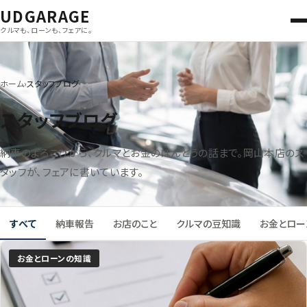
UDGARAGE
クルマも、ローンも、フェアに。
ホーム
スタッフブログ
スタッフブログ
納車のよろこびから、クルマとお金のほんとうの話まで。岡山本店のス
タッフが、フェアに書いています。
すべて
納車報告
お店のこと
クルマの豆知識
お金とロー
記事一覧
お金とローンの知識